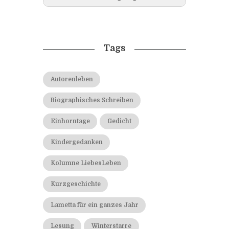
Tags
Autorenleben
Biographisches Schreiben
Einhorntage
Gedicht
Kindergedanken
Kolumne LiebesLeben
Kurzgeschichte
Lametta für ein ganzes Jahr
Lesung
Winterstarre