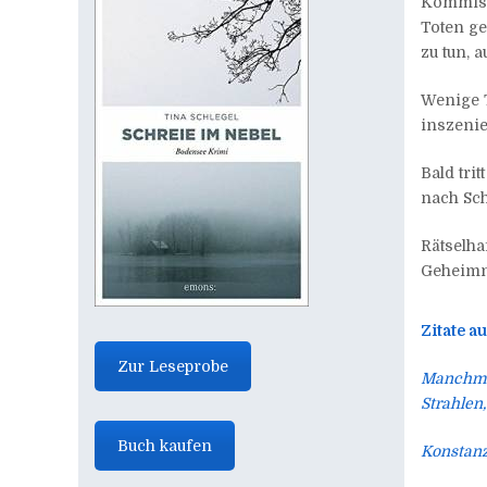
Kommissa
Toten ge
zu tun, 
Wenige T
inszenie
Bald tri
nach Sch
Rätselha
Geheimn
Zitate 
Zur Leseprobe
Manchmal
Strahlen
Buch kaufen
Konstanz