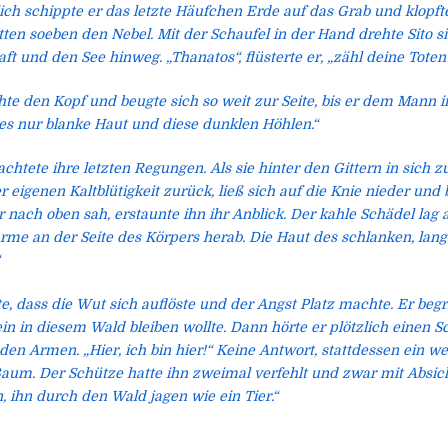
lich schippte er das letzte Häufchen Erde auf das Grab und klopfte
tten soeben den Nebel. Mit der Schaufel in der Hand drehte Sito 
ft und den See hinweg. „Thanatos“, flüsterte er, „zähl deine Toten
ehte den Kopf und beugte sich so weit zur Seite, bis er dem Mann 
 es nur blanke Haut und diese dunklen Höhlen.“
achtete ihre letzten Regungen. Als sie hinter den Gittern in sic
er eigenen Kaltblütigkeit zurück, ließ sich auf die Knie nieder un
r nach oben sah, erstaunte ihn ihr Anblick. Der kahle Schädel lag 
rme an der Seite des Körpers herab. Die Haut des schlanken, lang
e, dass die Wut sich auflöste und der Angst Platz machte. Er begrif
lein in diesem Wald bleiben wollte. Dann hörte er plötzlich einen 
 den Armen. „Hier, ich bin hier!“ Keine Antwort, stattdessen ein w
aum. Der Schütze hatte ihn zweimal verfehlt und zwar mit Absicht 
n, ihn durch den Wald jagen wie ein Tier.“