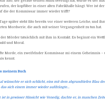
r Sito, der gerade seinen Hund beerdigt hat, würde es der Stad
rufen, der kopfüber in einer alten Fabrikhalle hängt. Wer ist 
auf die der Kommissar immer wieder trifft?
age später steht Sito bereits vor einer weiteren Leiche, und ihm 
rten Mordserie, die auch mit seiner Vergangenheit zu tun hat.
tt der Mörder tatsächlich mit ihm in Kontakt. Es beginnt ein Wet
uld und Moral.
fte Morde, ein zweifelnder Kommissar mi einem Geheimnis – u
is kennt.
aus meinem Buch
 wünschte er sich schlicht, eins mit dem abgrundtiefen Blau de
, das sich einem immer wieder aufdrängte…
 ist in gewisser Hinsicht wie Venedig, dachte er, in manchen Zeite