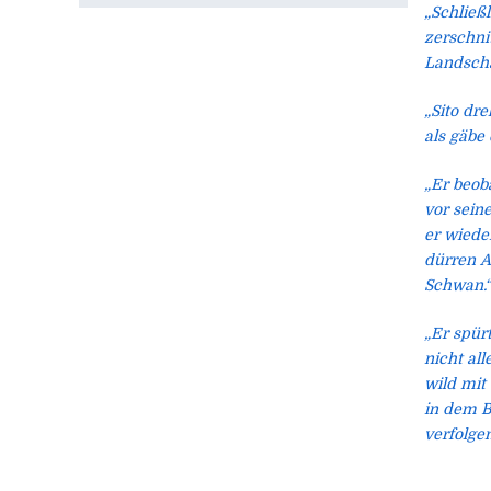
„Schließ
zerschni
Landscha
„Sito dr
als gäbe
„Er beob
vor sein
er wiede
dürren A
Schwan.“
„Er spürt
nicht al
wild mit
in dem B
verfolge